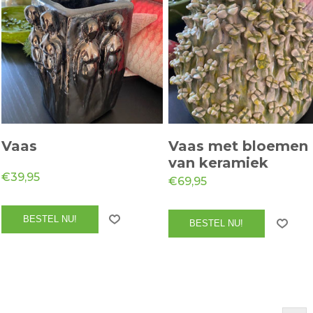
Vaas
Vaas met bloemen
van keramiek
€39,95
€69,95