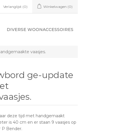
Verlanglijst
(0)
Winkelwagen
(0)
DIVERSE WOONACCESSOIRES
handgemaakte vaasjes.
uwbord ge-update
et
aasjes.
naar deze tijd met handgemaakt
ter is 40 cm en er staan 9 vaasjes op
r P Bender.