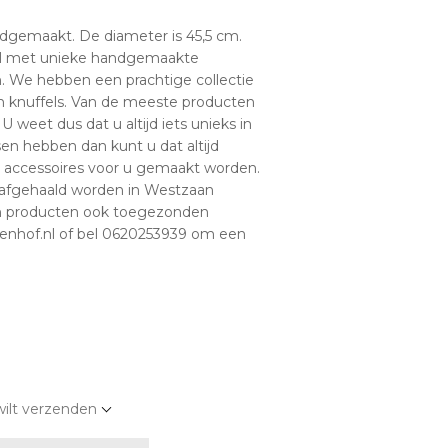
dgemaakt. De diameter is 45,5 cm.
kel met unieke handgemaakte
. We hebben een prachtige collectie
en knuffels. Van de meeste producten
 weet dus dat u altijd iets unieks in
en hebben dan kunt u dat altijd
 accessoires voor u gemaakt worden.
 afgehaald worden in Westzaan
en producten ook toegezonden
senhof.nl of bel 0620253939 om een
wilt verzenden